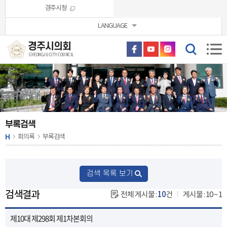
본문바로가기
경주시청
LANGUAGE
경주시의회
GYEONGJU CITY COUNCIL
부록검색
H
회의록
부록검색
검색 목록 보기
검색결과
전체 게시물 :
10
건
게시물 : 10 ~ 1
제10대 제298회 제1차본회의