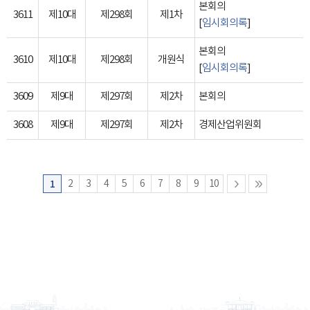
본회의
3611
제10대
제298회
제1차
[
임시회의록
]
본회의
3610
제10대
제298회
개원식
[
임시회의록
]
3609
제9대
제297회
제2차
본회의
3608
제9대
제297회
제2차
경제산업위원회
1
2
3
4
5
6
7
8
9
10