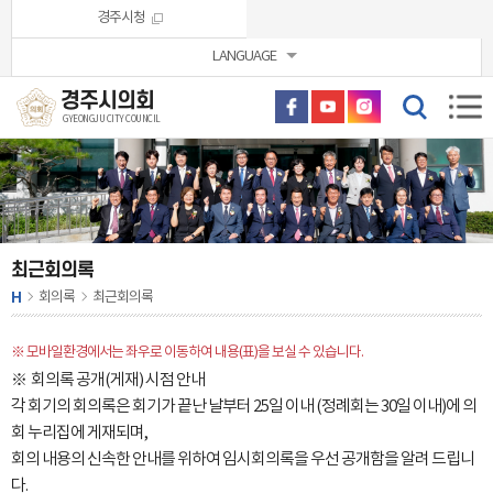
본문바로가기
경주시청
LANGUAGE
경주시의회
GYEONGJU CITY COUNCIL
최근회의록
H
회의록
최근회의록
※ 모바일환경에서는 좌우로 이동하여 내용(표)을 보실 수 있습니다.
※ 회의록 공개(게재) 시점 안내
각 회기의 회의록은 회기가 끝난 날부터 25일 이내 (정례회는 30일 이내)에 의
회 누리집에 게재되며,
회의 내용의 신속한 안내를 위하여 임시회의록을 우선 공개함을 알려 드립니
다.