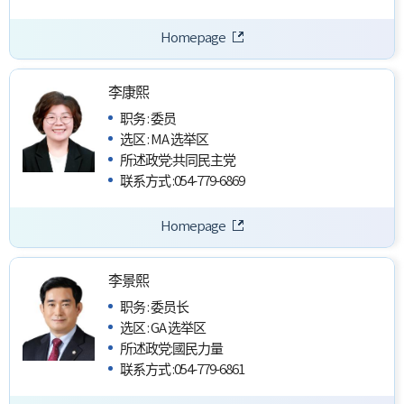
Homepage
李康熙
职务
:
委员
选区
:
MA 选举区
所述政党
:
共同民主党
联系方式
:
054-779-6869
Homepage
李景熙
职务
:
委员长
选区
:
GA 选举区
所述政党
:
國民力量
联系方式
:
054-779-6861