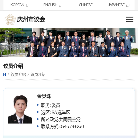
skip-navigation
KOREAN
ENGLISH
CHINESE
JAPANESE
庆州市议会
议员介绍
H
议员介绍
议员介绍
金炅珠
职务
:
委员
选区
:
RA 选举区
所述政党
:
共同民主党
联系方式
:
054-779-6870