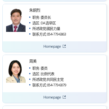
朱銅烈
职务
:
委员长
选区
:
DA 选举区
所述政党
:
國民力量
联系方式
:
054-779-6863
Homepage
周美
职务
:
委员
选区
:
比例代表
所述政党
:
共同民主党
联系方式
:
054-779-6879
Homepage